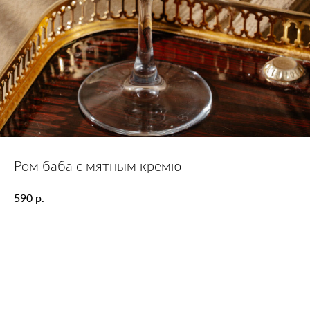
Ром баба с мятным кремю
р.
590